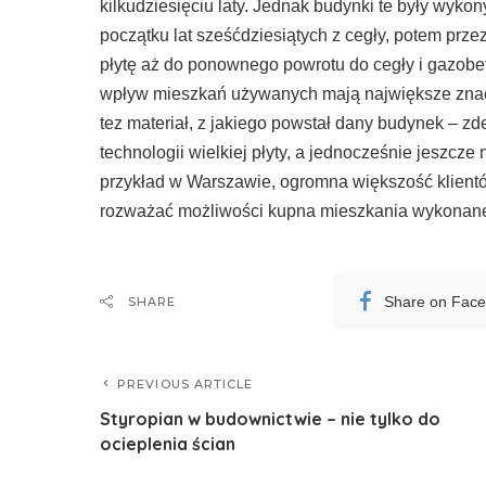
kilkudziesięciu laty. Jednak budynki te były wyk
początku lat sześćdziesiątych z cegły, potem pr
płytę aż do ponownego powrotu do cegły i gazobet
wpływ mieszkań używanych mają największe znacz
tez materiał, z jakiego powstał dany budynek – z
technologii wielkiej płyty, a jednocześnie jeszcze
przykład w Warszawie, ogromna większość klientó
rozważać możliwości kupna mieszkania wykonaneg
Share on Fac
SHARE
PREVIOUS ARTICLE
Styropian w budownictwie – nie tylko do
ocieplenia ścian