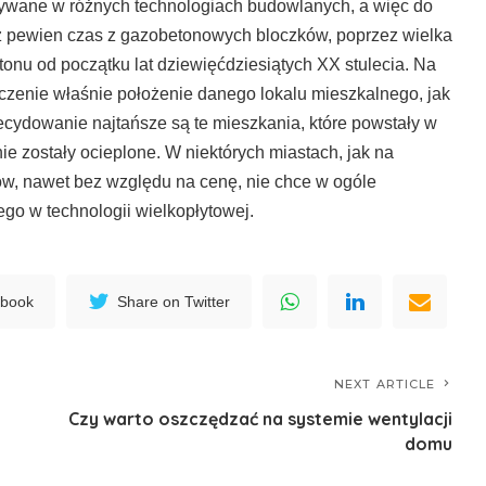
onywane w różnych technologiach budowlanych, a więc do
zez pewien czas z gazobetonowych bloczków, poprzez wielka
onu od początku lat dziewięćdziesiątych XX stulecia. Na
enie właśnie położenie danego lokalu mieszkalnego, jak
decydowanie najtańsze są te mieszkania, które powstały w
 nie zostały ocieplone. W niektórych miastach, jak na
w, nawet bez względu na cenę, nie chce w ogóle
o w technologii wielkopłytowej.
ebook
Share on Twitter
NEXT ARTICLE
Czy warto oszczędzać na systemie wentylacji
domu