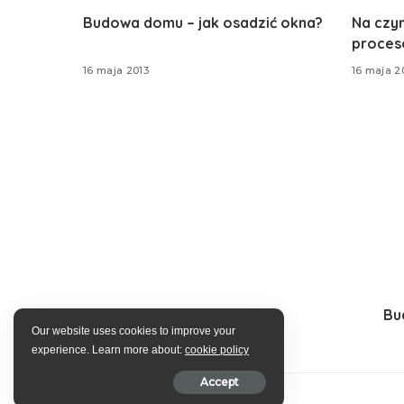
Budowa domu – jak osadzić okna?
Na czy
proces
16 maja 2013
16 maja 2
Bu
Our website uses cookies to improve your
experience. Learn more about:
cookie policy
Accept