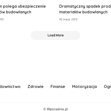
m polega ubezpieczenie
Dramatyczny spadek produ
ów budowlanych
materiałów budowlanych
013
16 maja 2013
Load More
downictwo
Zdrowie
Finanse
Motoryzacja
Og
© Wporadnia.pl