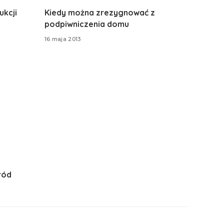
kcji
Kiedy można zrezygnować z
podpiwniczenia domu
16 maja 2013
ród