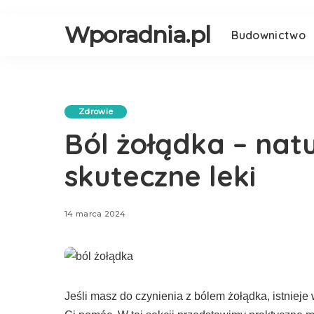
Wporadnia.pl
Budownictwo
Zdrowie
Ból żołądka – nat
skuteczne leki
14 marca 2024
Jeśli masz do czynienia z bólem żołądka, istnieje