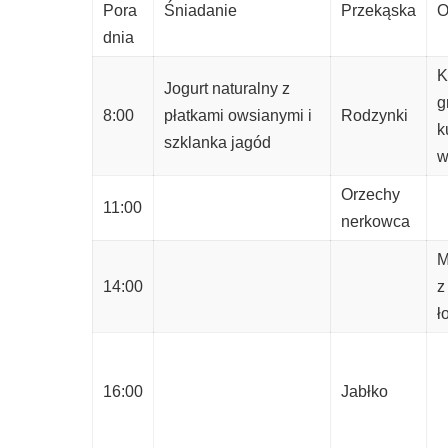
Pora
Śniadanie
Przekąska
O
dnia
K
Jogurt naturalny z
g
8:00
płatkami owsianymi i
Rodzynki
k
szklanka jagód
w
Orzechy
11:00
nerkowca
M
14:00
z
ł
16:00
Jabłko