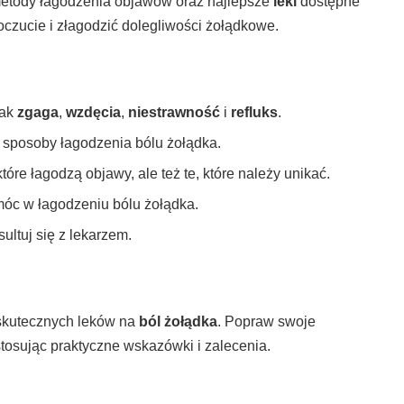
 metody łagodzenia objawów oraz najlepsze
leki
dostępne
czucie i złagodzić dolegliwości żołądkowe.
jak
zgaga
,
wzdęcia
,
niestrawność
i
refluks
.
e sposoby łagodzenia bólu żołądka.
óre łagodzą objawy, ale też te, które należy unikać.
óc w łagodzeniu bólu żołądka.
ultuj się z lekarzem.
 skutecznych leków na
ból żołądka
. Popraw swoje
tosując praktyczne wskazówki i zalecenia.