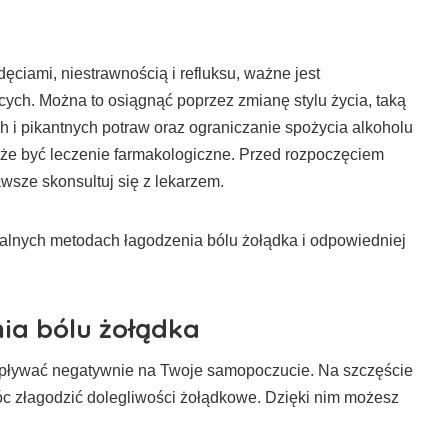
ęciami, niestrawnością i refluksu, ważne jest
cych. Można to osiągnąć poprzez zmianę stylu życia, taką
ch i pikantnych potraw oraz ograniczanie spożycia alkoholu
oże być leczenie farmakologiczne. Przed rozpoczęciem
awsze skonsultuj się z lekarzem.
ralnych metodach łagodzenia bólu żołądka i odpowiedniej
ia bólu żołądka
wpływać negatywnie na Twoje samopoczucie. Na szczęście
óc złagodzić dolegliwości żołądkowe. Dzięki nim możesz