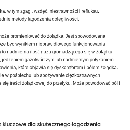
a, w tym zgagi, wzdęć, niestrawności i refluksu.
dnie metody łagodzenia dolegliwości.
e może promieniować do żołądka. Jest spowodowana
oże być wynikiem nieprawidłowego funkcjonowania
a
to nadmierna ilość gazu gromadzącego się w żołądku i
m, jedzeniem gazotwórczym lub nadmiernym połykaniem
awienia, które objawia się dyskomfortem i bólem żołądka.
enie w pośpiechu lub spożywanie ciężkostrawnych
 się treści żołądkowej do przełyku. Może powodować ból i
t kluczowe dla skutecznego łagodzenia