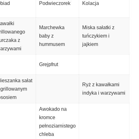
biad
Podwieczorek
Kolacja
awałki
Marchewka
Miska sałatki z
rillowanego
baby z
tuńczykiem i
urczaka z
hummusem
jajkiem
arzywami
Grejpfrut
ieszanka sałat
Ryż z kawałkami
 grillowanym
indyka i warzywami
ososiem
Awokado na
kromce
pełnoziarnistego
chleba