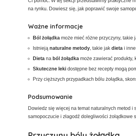
Ci pomóc. W tej sekcji przedstawimy praktyczne
na rynku. Dowiesz się, jak poprawić swoje samopo
Ważne informacje
Ból żołądka
może mieć różne przyczyny, takie 
Istnieją
naturalne metody
, takie jak
dieta
i inn
Dieta
na
ból żołądka
może zawierać produkty, kt
Skuteczne leki
dostępne bez recepty mogą pom
Przy cięższych przypadkach bólu żołądka, skons
Podsumowanie
Dowiedz się więcej na temat naturalnych metod i
samopoczucie i złagodź dolegliwości żołądkowe s
Przyczyny bólu żołądka