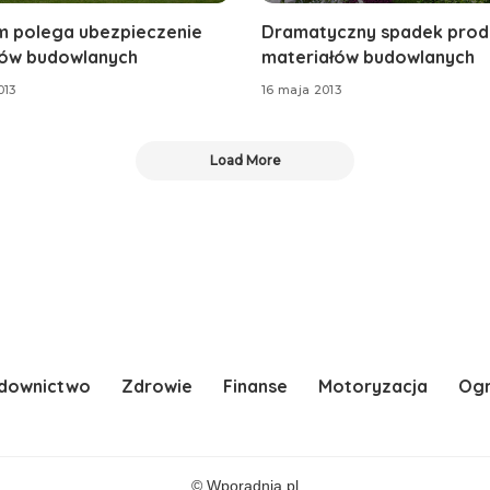
m polega ubezpieczenie
Dramatyczny spadek produ
ów budowlanych
materiałów budowlanych
013
16 maja 2013
Load More
downictwo
Zdrowie
Finanse
Motoryzacja
Og
© Wporadnia.pl