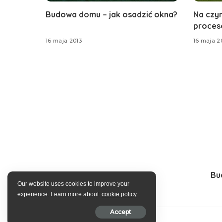
Budowa domu – jak osadzić okna?
Na czy
proces
16 maja 2013
16 maja 2
Bu
Our website uses cookies to improve your
experience. Learn more about:
cookie policy
Accept