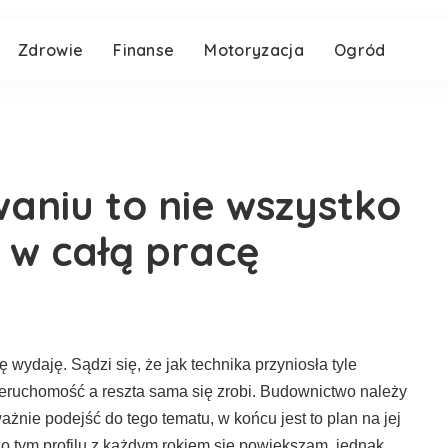
Zdrowie
Finanse
Motoryzacja
Ogród
aniu to nie wszystko
ć w całą pracę
ię wydaję. Sądzi się, że jak technika przyniosła tyle
ieruchomość a reszta sama się zrobi. Budownictwo należy
ie podejść do tego tematu, w końcu jest to plan na jej
o tym profilu z każdym rokiem się powiększam, jednak