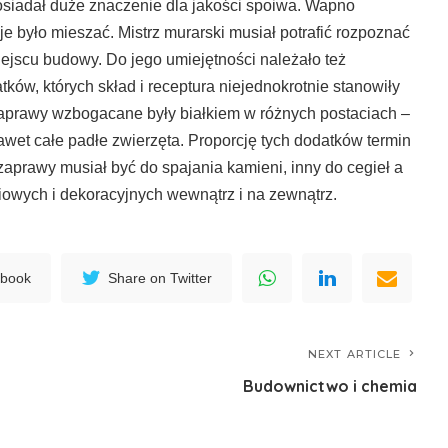
osiadał duże znaczenie dla jakości spoiwa. Wapno
je było mieszać. Mistrz murarski musiał potrafić rozpoznać
jscu budowy. Do jego umiejętności należało też
ków, których skład i receptura niejednokrotnie stanowiły
aprawy wzbogacane były białkiem w różnych postaciach –
awet całe padłe zwierzęta. Proporcję tych dodatków termin
 zaprawy musiał być do spajania kamieni, inny do cegieł a
iowych i dekoracyjnych wewnątrz i na zewnątrz.
ebook
Share on Twitter
NEXT ARTICLE
Budownictwo i chemia